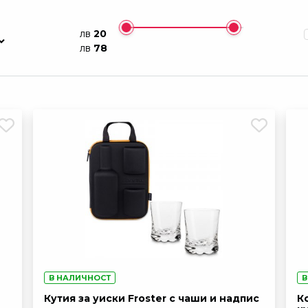
Чаша за бира IRON C
- класическа
Не е в наличност
лв
20
лв
78
Медна чаша
Не е в наличност
Футболна чаша за б
Не е в наличност
Туристическа чаша 
В наличност
Вълшебна чаша - б
В наличност
В НАЛИЧНОСТ
В
Кутия за уиски Froster с чаши и надпис
К