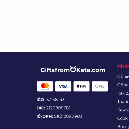
ИНФ
Общи
Обра
Как д
IČO:
52138143
Tран
DIČ:
2120909681
Конт
IČ-DPH:
SK2120909681
Cooki
Връщ