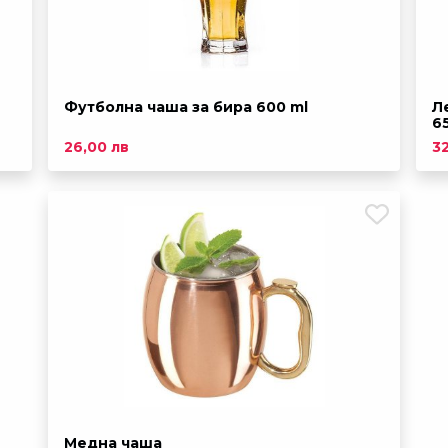
Футболна чаша за бира 600 ml
Л
6
26,00 лв
3
Медна чаша