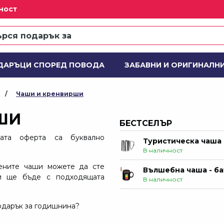
ност
Медна чаша
Не е в наличност
Футболна чаша за б
Не е в наличност
ДАРЪЦИ СПОРЕД ПОВОДА
ЗАБАВНИ И ОРИГИНАЛН
Туристическа чаша 
 ПОДАРЪЧНИ КОМПЛЕКТИ
ДЕЙСТВИЕ
Н
В наличност
Чаши и кренвирши
Вълшебна чаша - б
ШИ
В наличност
БЕСТСЕЛЪР
ата оферта са буквално
Мускулна чаша за б
В наличност
дените чаши можете да сте
Чаша за бира с лед 
ги ще бъде с подходящата
В наличност
Чаша за бира IRON C
одарък за годишнина?
В наличност