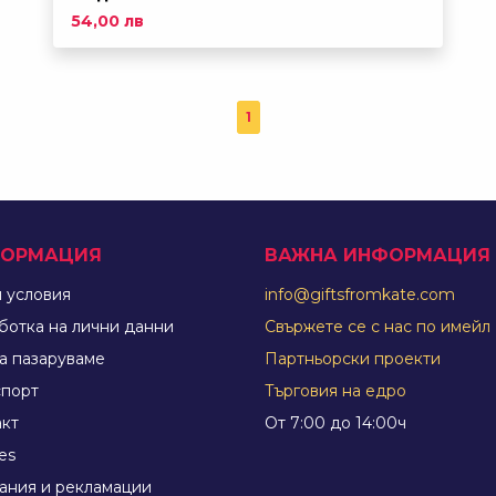
54,00 лв
1
ОРМАЦИЯ
ВАЖНА ИНФОРМАЦИЯ
 условия
info@giftsfromkate.com
ботка на лични данни
Свържете се с нас по имейл
а пазаруваме
Партньорски проекти
спорт
Търговия на едро
акт
От 7:00 до 14:00ч
es
ания и рекламации