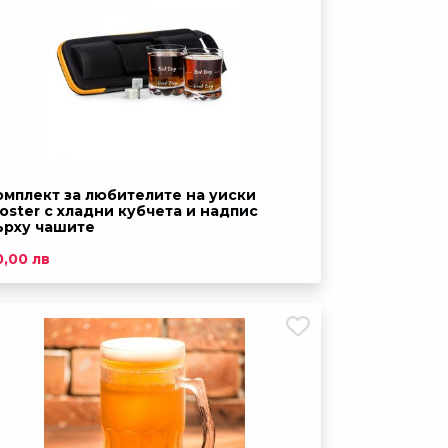
омплект за любителите на уиски
roster с хладни кубчета и надпис
ърху чашите
0,00 лв