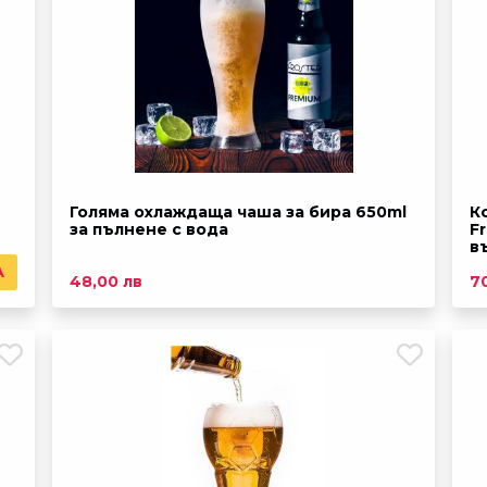
Голяма охлаждаща чаша за бира 650ml
К
за пълнене с вода
F
в
А
48,00 лв
7