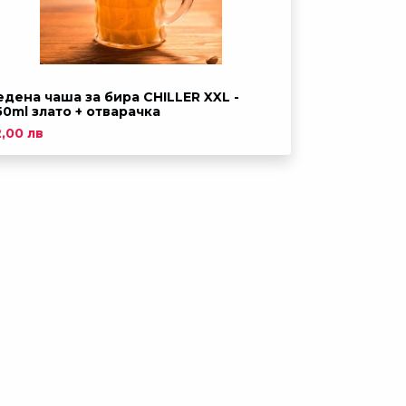
едена чаша за бира CHILLER XXL -
50ml злато + отварачка
2,00 лв