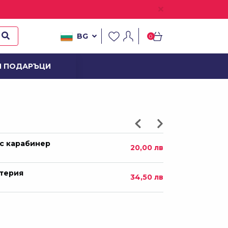
54,00 лв
BG
0
ира 600 ml
26,00 лв
И ПОДАРЪЦИ
с карабинер
20,00 лв
ОВ
атерия
34,50 лв
ира
29,00 лв
- 500ml
33,00 лв
HILLER - буре
36,86 лв