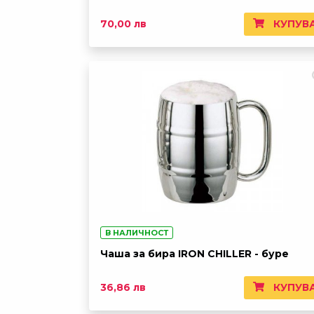
КУПУВ
70,00 лв
В НАЛИЧНОСТ
Чаша за бира IRON CHILLER - буре
КУПУВ
36,86 лв