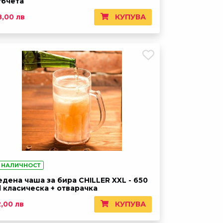
убчета
КУПУВА
8,00 лв
 НАЛИЧНОСТ
едена чаша за бира CHILLER XXL - 650
l класическа + отварачка
КУПУВА
2,00 лв