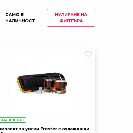
HILLER (двойна стена)
33,00 лв
САМО В
НУЛИРАНЕ НА
НАЛИЧНОСТ
ФИЛТЪРА
54,00 лв
ира 600 ml
26,00 лв
с карабинер
20,00 лв
атерия
34,50 лв
 НАЛИЧНОСТ
омплект за уиски Froster с охлаждащи