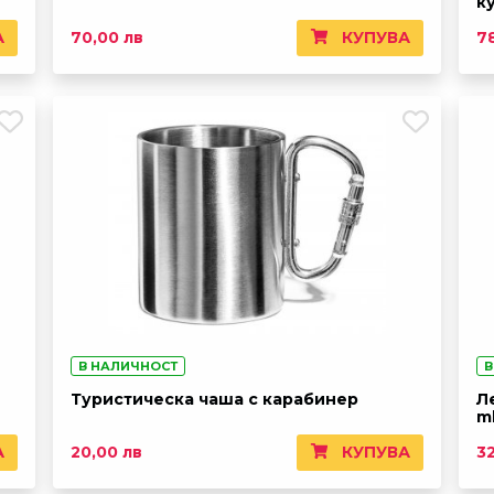
к
А
КУПУВА
70,00 лв
7
В НАЛИЧНОСТ
В
Туристическа чаша с карабинер
Л
m
А
КУПУВА
20,00 лв
3