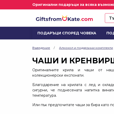
Оригинални подаръци за всяка възмож
ПОДАРЪЦИ СПОРЕД ЧОВЕКА
ПО
ДОМ И ДЕКОРАЦИИ
АЛКОХОЛ И
Въведение
Алкохол и подаръчни комплекти
ЧАШИ И КРЕНВИР
Оригиналните крила и чаши от наш
колекционерски експонати.
Благодарение на крилата с лед и охла
сигурни, че поднесената напитка вина
температура.
Или пък предпочитате чаши за бира като п