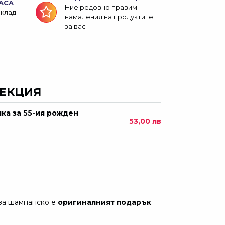
АСА
Ние редовно правим
склад
намаления на продуктите
за вас
ЛЕКЦИЯ
лка за 55-ия рожден
53,00 лв
 за шампанско е
оригиналният
подарък
.