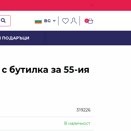
BG
0
И ПОДАРЪЦИ
ОВ
с бутилка за 55-ия
319226
В наличност