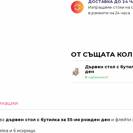
ДОСТАВКА ДО 24 Ч
Изпращаме стоки на 
в рамките на 24 часа
ОТ СЪЩАТА КО
Дървен стол с бути
ден
В наличност
икации
ава
дървен стол с бутилка за
55-ия рожден ден
и флейти
лка и 6 искрици.