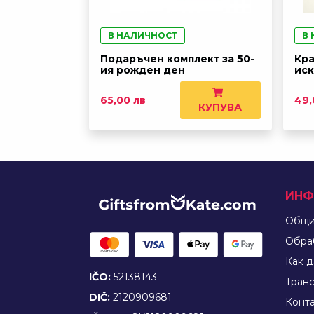
В НАЛИЧНОСТ
В
Подаръчен комплект за 50-
Кра
ия рожден ден
иск
65,00 лв
49,
КУПУВА
ИНФ
Общи
Обра
Как д
IČO:
52138143
Tран
DIČ:
2120909681
Конт