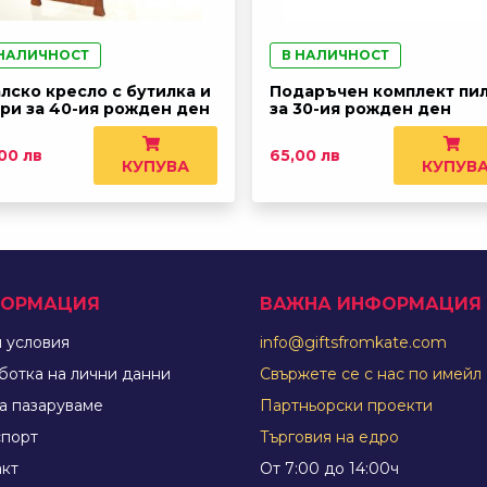
 НАЛИЧНОСТ
В НАЛИЧНОСТ
лско кресло с бутилка и
Подаръчен комплект пи
ри за 40-ия рожден ден
за 30-ия рожден ден
00 лв
65,00 лв
КУПУВА
КУПУВ
ОРМАЦИЯ
ВАЖНА ИНФОРМАЦИЯ
 условия
info@giftsfromkate.com
ботка на лични данни
Свържете се с нас по имейл
а пазаруваме
Партньорски проекти
спорт
Търговия на едро
акт
От 7:00 до 14:00ч