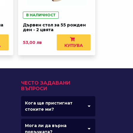
В НАЛИЧНОСТ
ла
Дървен стол за 55 рожден
ден - 2 цвята
53,00 лв
А
КУПУВА
ЧЕСТО ЗАДАВАНИ
ВЪПРОСИ
Кога ще пристигнат
стоките ми?
Мога ли да върна
поръчката?