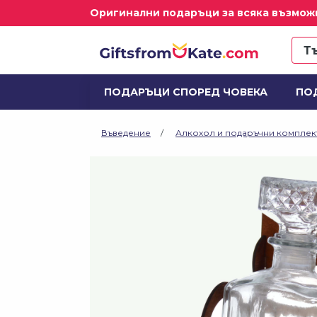
Оригинални подаръци за всяка възмож
ПОДАРЪЦИ СПОРЕД ЧОВЕКА
ПО
ДОМ И ДЕКОРАЦИИ
АЛКОХОЛ И
Въведение
Алкохол и подаръчни комплек