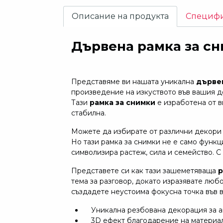
Описание на продукта
Специф
Дървена рамка за сн
Представяме ви нашата уникална
дървен
произведение на изкуството във вашия д
Тази
рамка за снимки
е изработена от в
стабилна.
Можете да избирате от различни декори и
Но тази рамка за снимки не е само функц
символизира растеж, сила и семейство. С
Представете си как тази зашеметяваща
р
тема за разговор, докато изразявате люб
създадете неустоима фокусна точка във 
Уникална резбована декорация за 
3D ефект благодарение на материал