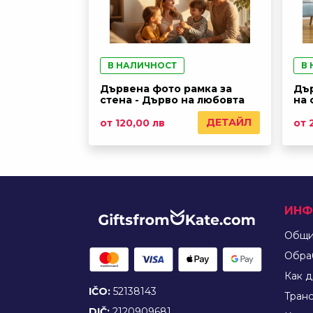
В НАЛИЧНОСТ
В
Дървена фото рамка за
Дър
стена - Дърво на любовта
на 
ДЕТАЙЛ
от 120,00 лв
от 
ИНФ
Общи
Обра
Как д
IČO:
52138143
Tран
DIČ:
2120909681