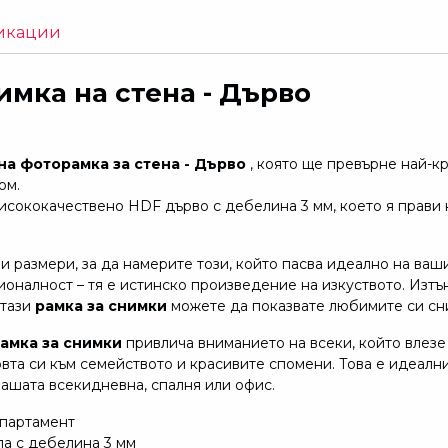
икации
имка на стена - Дърво
а фоторамка за стена - Дърво
, която ще превърне най-к
ом.
исококачествено HDF дърво с дебелина 3 мм, което я прави н
 размери, за да намерите този, който пасва идеално на ваш
ионалност – тя е истинско произведение на изкуството. Изт
 тази
рамка за снимки
можете да показвате любимите си сни
амка за снимки
привлича вниманието на всеки, който влезе
овта си към семейството и красивите спомени. Това е идеалн
вашата всекидневна, спалня или офис.
апартамент
а с дебелина 3 мм