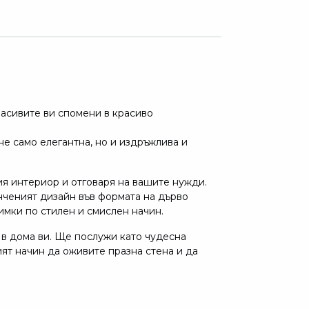
расивите ви спомени в красиво
е само елегантна, но и издръжлива и
ия интериор и отговаря на вашите нужди.
ънченият дизайн във формата на дърво
мки по стилен и смислен начин.
 в дома ви. Ще послужи като чудесна
ият начин да оживите празна стена и да