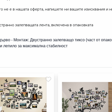
то не е в нашата оферта, напишете ни вашите изисквания и н
странно залепващата лента, включена в опаковката
ърво - Монтаж: Двустранно залепващо тиксо (част от опако
и лепило за максимална стабилност