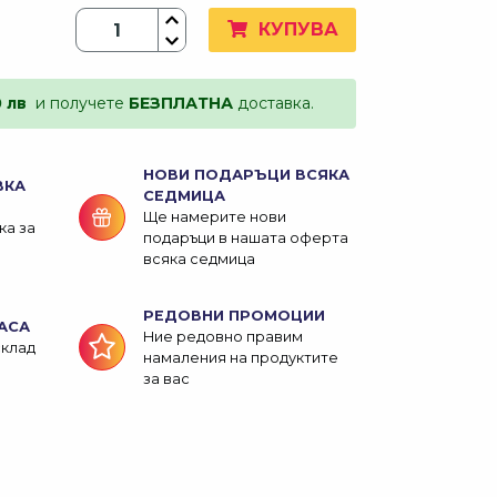
КУПУВА
0 лв
и получете
БЕЗПЛАТНА
доставка.
НОВИ ПОДАРЪЦИ ВСЯКА
ВКА
СЕДМИЦА
Ще намерите нови
ка за
подаръци в нашата оферта
всяка седмица
РЕДОВНИ ПРОМОЦИИ
АСА
Ние редовно правим
склад
намаления на продуктите
за вас