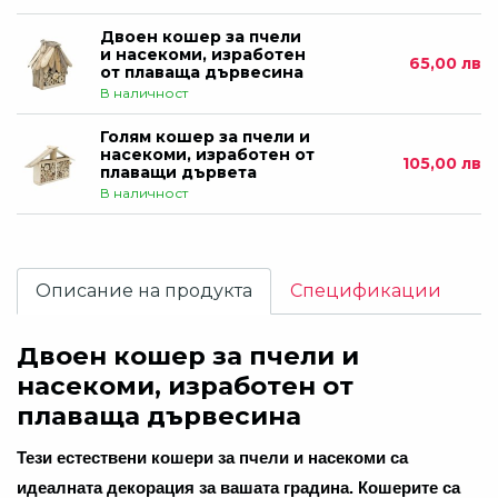
Двоен кошер за пчели
и насекоми, изработен
65,00 лв
от плаваща дървесина
В наличност
Голям кошер за пчели и
насекоми, изработен от
105,00 лв
плаващи дървета
В наличност
Описание на продукта
Спецификации
Двоен кошер за пчели и
насекоми, изработен от
плаваща дървесина
Тези естествени
кошери за пчели и насекоми
са
идеалната
декорация за
вашата
градина
.
Кошерите
са