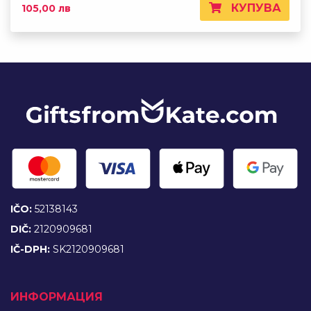
КУПУВА
105,00 лв
IČO:
52138143
DIČ:
2120909681
IČ-DPH:
SK2120909681
ИНФОРМАЦИЯ