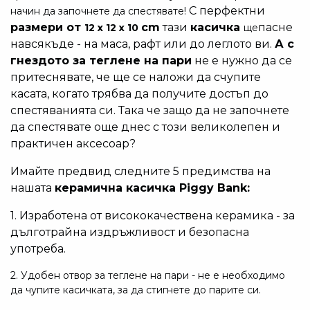
С перфектни
начин да започнете да спестявате!
размери от
cm
тази
касичка
пасне
12 x 12 x 10
ще
навсякъде - на маса, рафт или до леглото ви.
А с
гнездото за теглене на пари
не е нужно да се
притеснявате, че ще се наложи да счупите
касата, когато трябва да получите достъп до
спестяванията си. Така че защо да не започнете
да спестявате още днес с този великолепен и
практичен аксесоар?
Имайте предвид следните 5 предимства на
нашата
керамична касичка Piggy Bank:
1. Изработена от висококачествена керамика - за
дълготрайна издръжливост и безопасна
употреба.
2. Удобен отвор за теглене на пари - не е необходимо
да чупите касичката, за да стигнете до парите си.