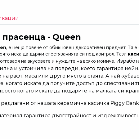
икации
 прасенца - Queen
een
, е нещо повече от обикновен декоративен предмет. Тя 
която иска да държи спестяванията си под контрол. Тази
каси
Изработ
отговаря на вкусовете и нуждите на всяко момиче.
билна и устойчива на повреди, което гарантира нейн
 на рафт, маса или друго място в стаята. А най-хубав
те, когато искате да получите достъп до спестяваният
росто когато искате да подарите на малката си кра
 предлагани от нашата керамична касичка Piggy Bank
материал гарантира дълготрайност и издръжливост н