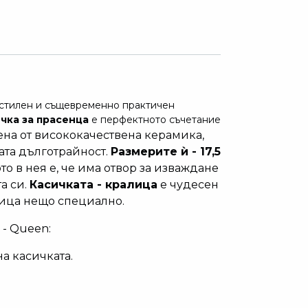
е стилен и същевременно практичен
чка за прасенца
е перфектното съчетание
ена от висококачествена керамика,
ата дълготрайност.
Размерите ѝ - 17,5
ото в нея е, че има отвор за изваждане
а си.
Касичката - кралица
е чудесен
лица нещо специално.
 - Queen:
а касичката.