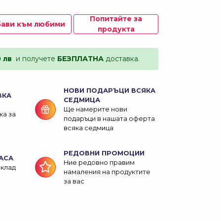
Попитайте за
ави към любими
продукта
0 лв
и получете
БЕЗПЛАТНА
доставка.
НОВИ ПОДАРЪЦИ ВСЯКА
ВКА
СЕДМИЦА
Ще намерите нови
ка за
подаръци в нашата оферта
всяка седмица
РЕДОВНИ ПРОМОЦИИ
АСА
Ние редовно правим
склад
намаления на продуктите
за вас