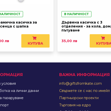
 НАЛИЧНОСТ
В НАЛИЧНОСТ
амична касичка за
Дървена касичка с 3
сенца с шапка
отделения - за кола, дом
пътуване
00 лв
35,00 лв
КУПУВА
КУПУВ
ОРМАЦИЯ
ВАЖНА ИНФОРМАЦИЯ
 условия
info@giftsfromkate.com
ботка на лични данни
Свържете се с нас по имейл
а пазаруваме
Партньорски проекти
спорт
Търговия на едро