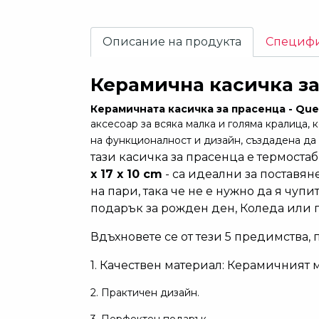
Описание на продукта
Специф
Керамична касичка за
Керамичната касичка за прасенца - Qu
аксесоар за всяка малка и голяма кралица, 
на функционалност и дизайн, създадена да 
тази касичка за прасенца е термоста
x 17 x 10 cm
- са идеални за поставяне
на пари, така че не е нужно да я чупи
подарък за рожден ден, Коледа или п
Вдъхновете се от тези 5 предимства,
1. Качествен материал: Керамичният 
2. Практичен дизайн.