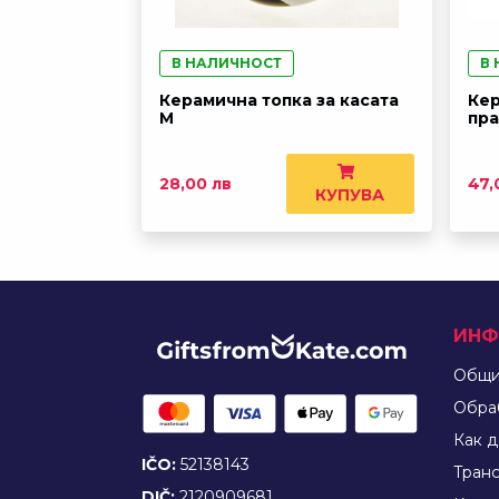
В НАЛИЧНОСТ
В
Керамична топка за касата
Кер
M
пра
28,00 лв
47,
КУПУВА
ИНФ
Общи
Обра
Как д
IČO:
52138143
Tран
DIČ:
2120909681