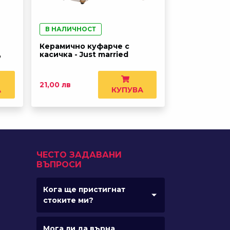
В НАЛИЧНОСТ
Керамично куфарче с
,
касичка - Just married
21,00 лв
А
КУПУВА
ЧЕСТО ЗАДАВАНИ
ВЪПРОСИ
Кога ще пристигнат
стоките ми?
Мога ли да върна